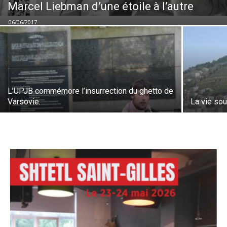
Marcel Liebman d’une étoile à l’autre
06/06/2017
L’UPJB commémore l’insurrection du ghetto de
Varsovie.
La vie so