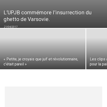
L’UPJB commémore l’insurrection du
ghetto de Varsovie.
21/04/2017
« Petite, je croyais que juif et révolutionnaire,
Les clips 
c’était pareil »
pour la pa