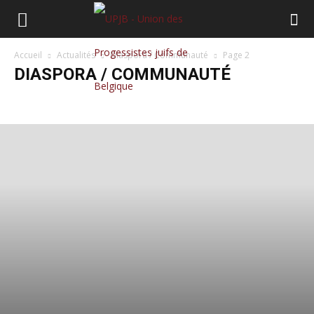
Accueil
Actualités
Diaspora / Communauté
Page 2
DIASPORA / COMMUNAUTÉ
Annonces
Belgique
Communiqué
Culture
Diaspora / Communauté
Histoire
Israël/Palestine
Mobilisations
Monde
Opinions
Société
Vie de l'UPJB
Voir