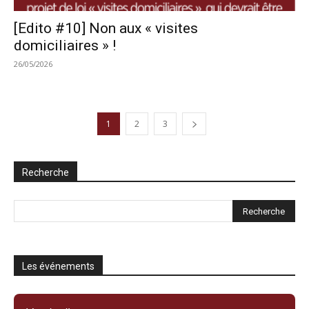
[Edito #10] Non aux « visites
domiciliaires » !
26/05/2026
1
2
3
Recherche
Les événements