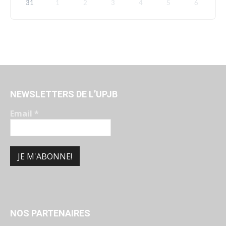
31
1
2
3
4
5
6
NEWSLETTERS DE L’UPJB
Email
*
NOS PARTENAIRES