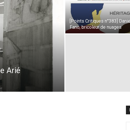
[Points Critiques n°383] Danie
Fano, bricoleur de nuages
re Arié