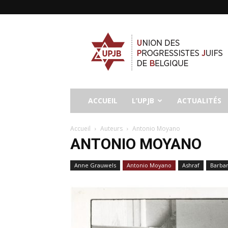
UPJB
ACCUEIL
L’UPJB
ACTUALITÉS
Accueil
Auteurs
Antonio Moyano
ANTONIO MOYANO
Anne Grauwels
Antonio Moyano
Ashraf
Barba