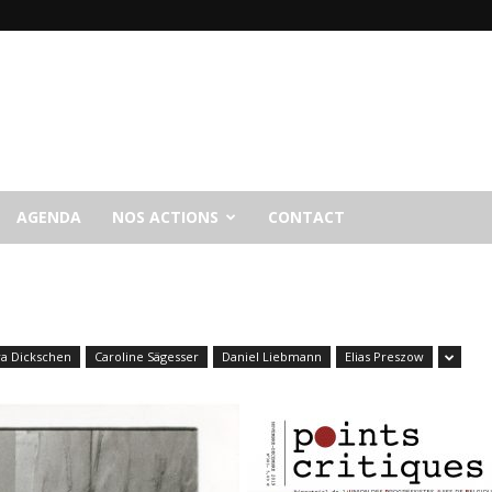
AGENDA
NOS ACTIONS
CONTACT
ra Dickschen
Caroline Sägesser
Daniel Liebmann
Elias Preszow