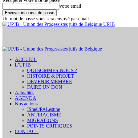
Récupération de mot de passe
Récupérer votre mot de passe
votre email
Un mot de passe vous sera envoyé par email.
UPJB
ACCUEIL
L’UPJB
QUI SOMMES-NOUS ?
HISTOIRE & PROJET
DEVENIR MEMBRE
FAIRE UN DON
Actualités
AGENDA
Nos actions
ISraël/PALestine
ANTIRACISME
MIGRATIONS
POINTS CRITIQUES