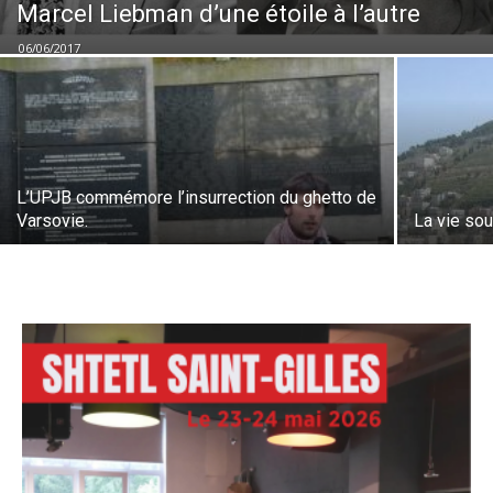
Marcel Liebman d’une étoile à l’autre
06/06/2017
L’UPJB commémore l’insurrection du ghetto de
Varsovie.
La vie so