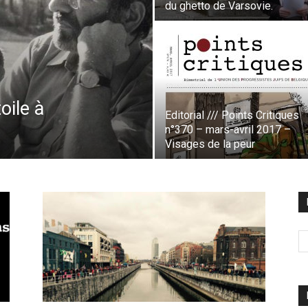
du ghetto de Varsovie.
oile à
Editorial /// Points Critiques
n°370 – mars-avril 2017 –
Visages de la peur