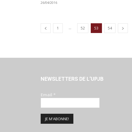
26/04/2016
...
1
52
53
54
NEWSLETTERS DE L’UPJB
Email
*