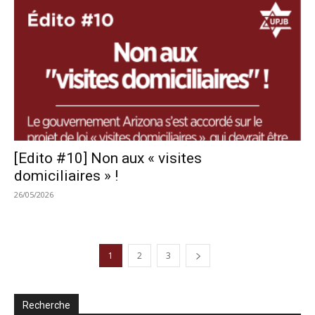
[Edito #10] Non aux « visites
domiciliaires » !
26/05/2026
1
2
3
Recherche