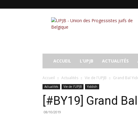
UPJB
ACCUEIL
L’UPJB
ACTUALITÉS
Accueil
Actualités
Vie de l'UPJB
Grand Bal Yidd
Actualités
Vie de l'UPJB
Yiddish
[#BY19] Grand Bal
08/10/2019