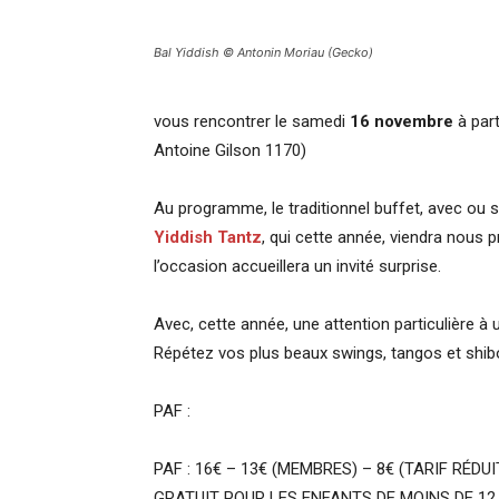
Bal Yiddish © Antonin Moriau (Gecko)
vous rencontrer le samedi
16 novembre
à part
Antoine Gilson 1170)
Au programme, le traditionnel buffet, avec ou s
Yiddish Tantz
, qui cette année, viendra nous p
l’occasion accueillera un invité surprise.
Avec, cette année, une attention particulière à 
Répétez vos plus beaux swings, tangos et shibo
PAF :
PAF : 16€ – 13€ (MEMBRES) – 8€ (TARIF RÉDUI
GRATUIT POUR LES ENFANTS DE MOINS DE 12