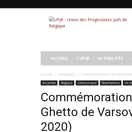
UPJB
ACCUEIL
L’UPJB
ACTUALITÉS
Accueil
Actualités
Commémoration de l’insurrecti
Actualités
Belgique
Communiqué
Mobilisations
Vie d
Commémoration d
Ghetto de Varsov
2020)