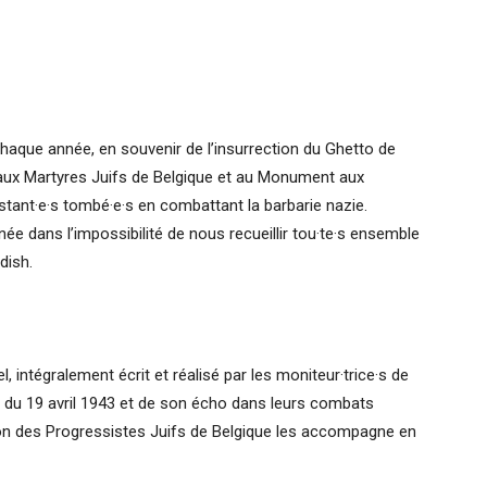
haque année, en souvenir de l’insurrection du Ghetto de
 aux Martyres Juifs de Belgique et au Monument aux
tant·e·s tombé·e·s en combattant la barbarie nazie.
dans l’impossibilité de nous recueillir tou·te·s ensemble
dish.
, int
égralement écrit et réalisé par les moniteur·trice·s de
t du 19 avril 1943 et de son écho dans leurs combats
Union des Progressistes Juifs de Belgique les accompagne en