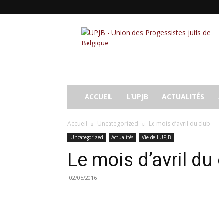
UPJB
ACCUEIL
L’UPJB
ACTUALITÉS
Accueil
Uncategorized
Le mois d’avril du club
Uncategorized
Actualités
Vie de l'UPJB
Le mois d’avril du
02/05/2016