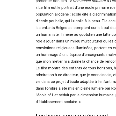
présenter son film :
« Une année scolaire à l’é
« Le film est le portrait d’une école primaire r
population allogène : école dite à discrimination
d’école poubelle, qui lui colle à la peau. Elle a
les enfants Belges se comptent sur le bout des
un humaniste. Il mène au quotidien une lutte cont
rôle à jouer dans un milieu multiculturel où les
convictions religieuses illuminées, portent en 
un hommage à une équipe d’enseignants motivé
que mon métier m’a donné la chance de rencont
Le film montre des enfants de tous horizons, he
admiration à ce directeur, que je connaissais, et
vie dans ce projet d’école adaptée à l’enfant ma
dans l’ombre a été mis en pleine lumière par 
l’école n°1 et séduit par la dimension humaine,
d’établissement scolaire. »
Les livres, nos amis écrivent.