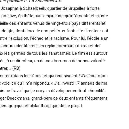
cole primaire n°1 à Schaerbeek »
ue Josaphat à Schaerbeek, quartier de Bruxelles à forte
 positive, épithète aussi injurieuse qu’infâmante et injuste
ccueille des enfants venus de vingt-trois pays différents et
 doigts, dont deux de nos petits-enfants. Le directeur est
re l’exclusion, l’échec et le racisme. Pour lui, l’école a un
 discours identitaires, les replis communautaires et des
eux les germes de tous les fanatismes. Le film est surtout
s, à un directeur, un de ces hommes de bonne volonté
rer. » (RB)
ureux dans leur école et qui réussissent ! J’ai écrit mon
 voici ce qu’il m’a répondu. « J’ai investi 17 années de ma
is ce travail que je croyais développer en toute humilité
Roger Beeckmans, grand-père de deux enfants fréquentant
 pédagogique et philanthropique de ce projet