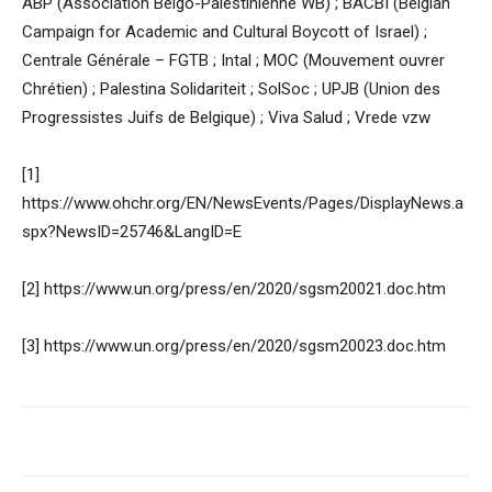
ABP (Association Belgo-Palestinienne WB) ; BACBI (Belgian
Campaign for Academic and Cultural Boycott of Israel) ;
Centrale Générale – FGTB ; Intal ; MOC (Mouvement ouvrer
Chrétien) ; Palestina Solidariteit ; SolSoc ; UPJB (Union des
Progressistes Juifs de Belgique) ; Viva Salud ; Vrede vzw
[1]
https://www.ohchr.org/EN/NewsEvents/Pages/DisplayNews.a
spx?NewsID=25746&LangID=E
[2] https://www.un.org/press/en/2020/sgsm20021.doc.htm
[3] https://www.un.org/press/en/2020/sgsm20023.doc.htm