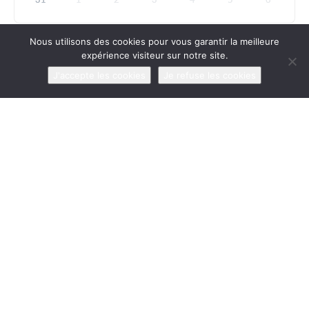
31
1
2
3
4
5
6
Nous utilisons des cookies pour vous garantir la meilleure
expérience visiteur sur notre site.
J'accepte les cookies
Je refuse les cookies
NEWSLETTERS DE L’UPJB
Email
*
NOS PARTENAIRES