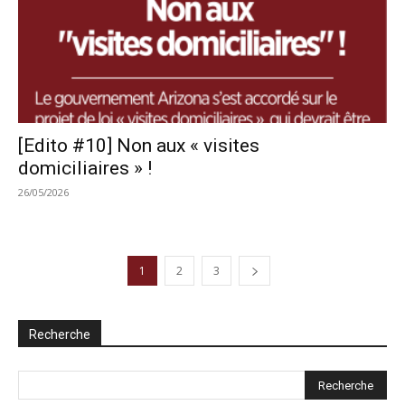
[Edito #10] Non aux « visites
domiciliaires » !
26/05/2026
1
2
3
Recherche