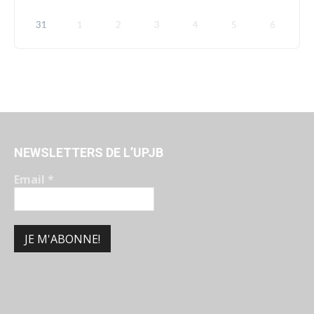
31
1
2
3
4
5
6
NEWSLETTERS DE L’UPJB
Email
*