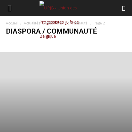
Accueil
Actualités
Diaspora / Communauté
Page 2
DIASPORA / COMMUNAUTÉ
Annonces
Belgique
Communiqué
Culture
Diaspora / Communauté
Histoire
Israël/Palestine
Mobilisations
Monde
Opinions
Société
Vie de l'UPJB
Voir