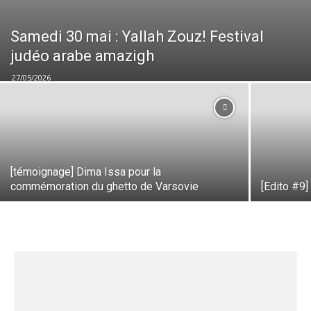
Samedi 30 mai : Yallah Zouz! Festival
judéo arabe amazigh
27/05/2026
[témoignage] Dima Issa pour la
commémoration du ghetto de Varsovie
[Edito #9]