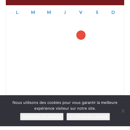
L
M
M
J
V
S
D
27
28
29
30
31
1
2
3
4
5
6
7
8
9
10
11
12
13
14
15
16
17
18
19
20
21
22
23
24
25
26
27
28
29
30
31
1
2
3
4
5
6
Nous utilisons des cookies pour vous garantir la meilleure
expérience visiteur sur notre site.
J'accepte les cookies
Je refuse les cookies