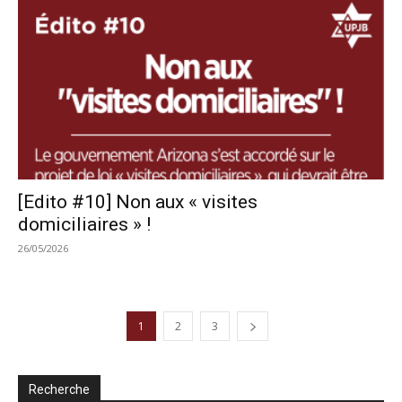
[Edito #10] Non aux « visites
domiciliaires » !
26/05/2026
1
2
3
Recherche