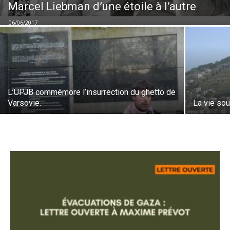
Marcel Liebman d’une étoile à l’autre
06/06/2017
L’UPJB commémore l’insurrection du ghetto de
Varsovie.
La vie so