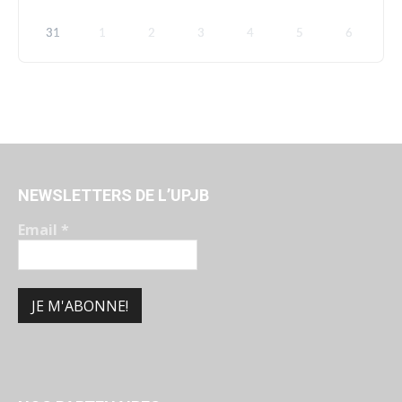
31
1
2
3
4
5
6
NEWSLETTERS DE L’UPJB
Email
*