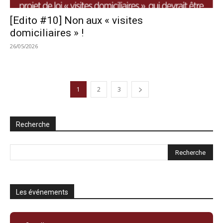
[Edito #10] Non aux « visites
domiciliaires » !
26/05/2026
1
2
3
Recherche
Les événements