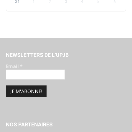
31
1
2
3
4
5
6
NEWSLETTERS DE L’UPJB
Email
*
NOS PARTENAIRES