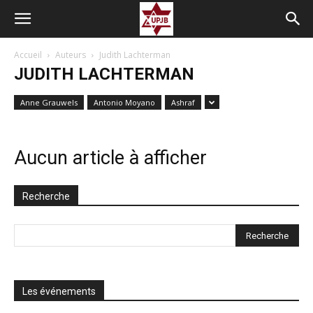
Accueil
Auteurs
Judith Lachterman
JUDITH LACHTERMAN
Anne Grauwels
Antonio Moyano
Ashraf
Aucun article à afficher
Recherche
Les événements