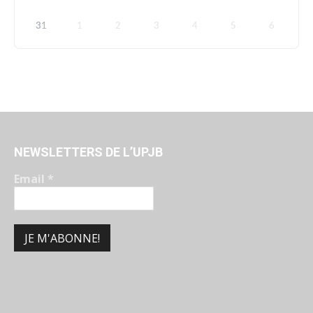
31
1
2
3
4
5
6
NEWSLETTERS DE L’UPJB
Email
*