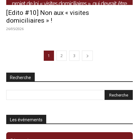
[Edito #10] Non aux « visites
domiciliaires » !
26/05/2026
1
2
3
Recherche
Les événements