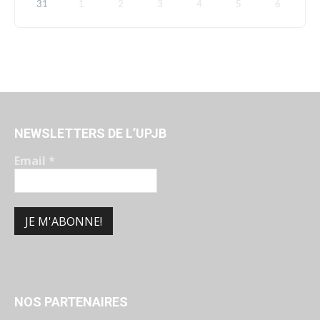
31
1
2
3
4
5
6
NEWSLETTERS DE L’UPJB
Email
*
NOS PARTENAIRES