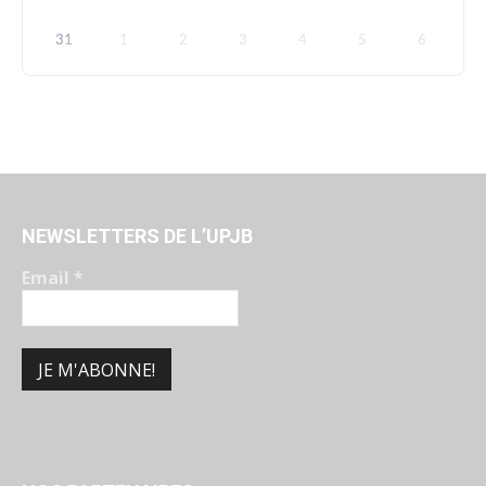
31
1
2
3
4
5
6
NEWSLETTERS DE L’UPJB
Email
*