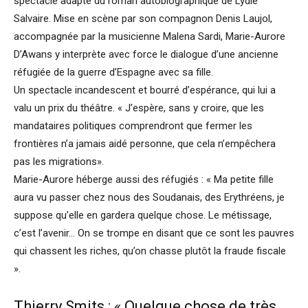
spectacle adapté du roman autobiographique de Lydie
Salvaire. Mise en scène par son compagnon Denis Laujol,
accompagnée par la musicienne Malena Sardi, Marie-Aurore
D’Awans y interprète avec force le dialogue d’une ancienne
réfugiée de la guerre d’Espagne avec sa fille.
Un spectacle incandescent et bourré d’espérance, qui lui a
valu un prix du théâtre. « J’espère, sans y croire, que les
mandataires politiques comprendront que fermer les
frontières n’a jamais aidé personne, que cela n’empêchera
pas les migrations».
Marie-Aurore héberge aussi des réfugiés : « Ma petite fille
aura vu passer chez nous des Soudanais, des Erythréens, je
suppose qu’elle en gardera quelque chose. Le métissage,
c’est l’avenir… On se trompe en disant que ce sont les pauvres
qui chassent les riches, qu’on chasse plutôt la fraude fiscale
».
Thierry Smits : « Quelque chose de très