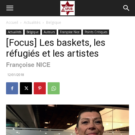
Accueil
Actualités
Belgique
Actualités
Belgique
Auteurs
Françoise Nice
Points Critiques
[Focus] Les baskets, les
réfugiés et les artistes
Françoise NICE
12/01/2018