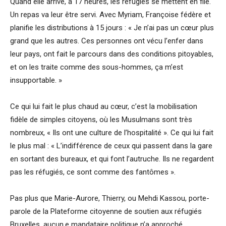
Quand elle arrive, à 17 heures, les réfugiés se mettent en file.
Un repas va leur être servi. Avec Myriam, Françoise fédère et
planifie les distributions à 15 jours : « Je n’ai pas un cœur plus
grand que les autres. Ces personnes ont vécu l’enfer dans
leur pays, ont fait le parcours dans des conditions pitoyables,
et on les traite comme des sous-hommes, ça m’est
insupportable. »
Ce qui lui fait le plus chaud au cœur, c’est la mobilisation
fidèle de simples citoyens, où les Musulmans sont très
nombreux, « Ils ont une culture de l’hospitalité ». Ce qui lui fait
le plus mal : « L’indifférence de ceux qui passent dans la gare
en sortant des bureaux, et qui font l’autruche. Ils ne regardent
pas les réfugiés, ce sont comme des fantômes ».
Pas plus que Marie-Aurore, Thierry, ou Mehdi Kassou, porte-
parole de la Plateforme citoyenne de soutien aux réfugiés
Bruxelles, aucun.e mandataire politique n’a approché