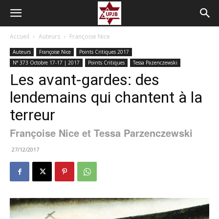
Accueil
Auteurs
Françoise Nice
Auteurs
Françoise Nice
Points Critiques 2017
N° 373 Octobre 17-17 | 2017
Points Critiques
Tessa Pazenczewski
Les avant-gardes: des
lendemains qui chantent à la
terreur
Françoise Nice et Tessa Parzenczewski
27/12/2017