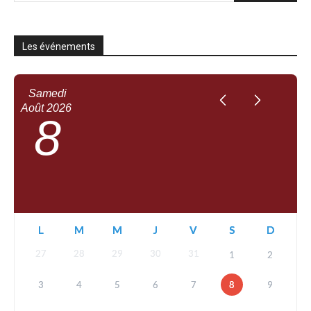
Les événements
Samedi
Août
2026
8
L
M
M
J
V
S
D
27
28
29
30
31
1
2
3
4
5
6
7
8
9