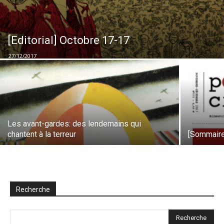
[Editorial] Octobre 17-17
27/12/2017
Les avant-gardes: des lendemains qui
chantent à la terreur
[Sommaire
Recherche