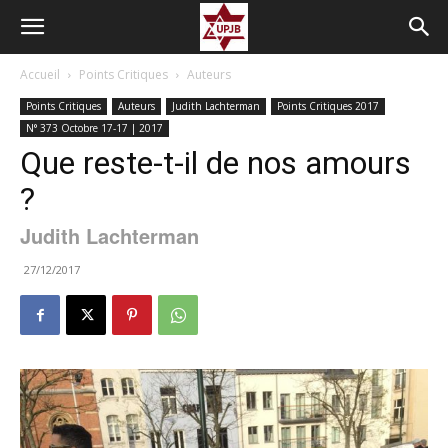
Accueil
Points Critiques
Auteurs
Points Critiques
Auteurs
Judith Lachterman
Points Critiques 2017
N° 373 Octobre 17-17 | 2017
Que reste-t-il de nos amours
?
Judith Lachterman
27/12/2017