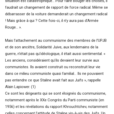
situation est catastrophique… Pour faire bouger les choses, il
faudrait un changement de rapport de force radical. Même se
débarrasser de la voiture demanderait un changement radical
! Mais grâce à qui ? Cette fois-ci, il n’y aura pas d’Armée
Rouge… ».
Mais l’attachement au communisme des membres de l’UPJB
et de son ancêtre, Solidarité Juive, aux lendemains de la
guerre, n’était pas qu’idéologique, il était aussi sentimental. «
Les anciens, considéraient qu’ils devaient leur survie aux
communistes. Ils avaient construit ou reconstruit leur vie
dans ce milieu communiste quasi familial… Ils ne pouvaient
pas entendre ce que Staline avait fait aux Juifs », rappelle
Alain Lapiower. (1)
Ce sont les dirigeants qui se sont éloignés du communisme,
notamment après le XXe Congrès du Parti communiste (en
1956) et les révélations du rapport Khrouchtchev, notamment
celles concernant l’attitude de Staline vis-à-vis des Juifs. Un