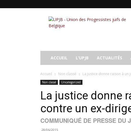
UPJB
ACCUEIL
L’UPJB
ACTUALITÉS
Accueil
Non classé
La justice donne raison à un j
Non classé
Uncategorized
La justice donne r
contre un ex-dirig
COMMUNIQUÉ DE PRESSE DU J
28/06/2015