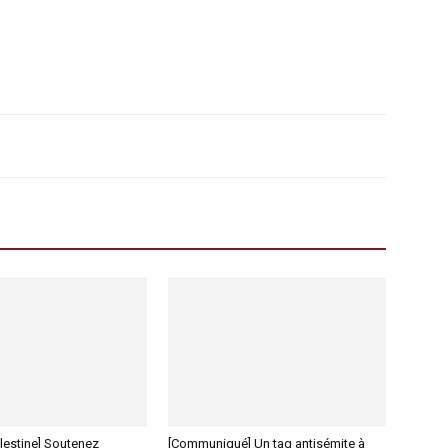
lestine] Soutenez
[Communiqué] Un tag antisémite à