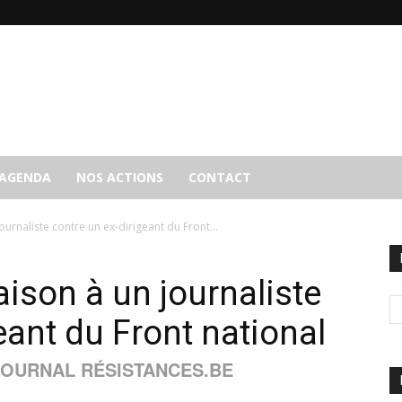
AGENDA
NOS ACTIONS
CONTACT
ournaliste contre un ex-dirigeant du Front...
aison à un journaliste
eant du Front national
OURNAL RÉSISTANCES.BE