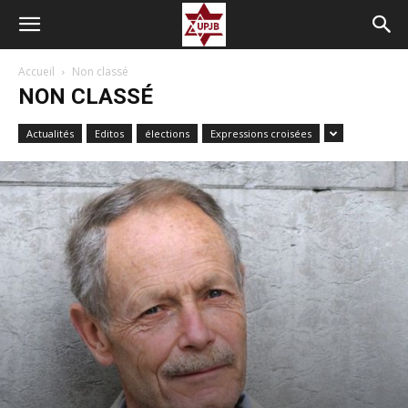
Accueil
Non classé
NON CLASSÉ
Actualités
Editos
élections
Expressions croisées