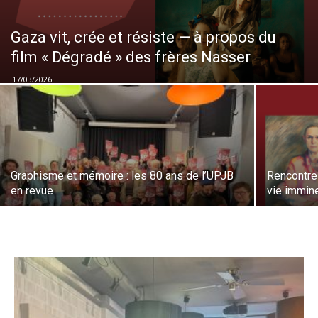
Gaza vit, crée et résiste — à propos du
film « Dégradé » des frères Nasser
17/03/2026
Graphisme et mémoire : les 80 ans de l’UPJB
Rencontre
en revue
vie immin