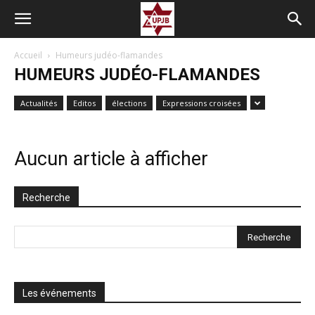
Accueil
Humeurs judéo-flamandes
HUMEURS JUDÉO-FLAMANDES
Actualités
Editos
élections
Expressions croisées
Aucun article à afficher
Recherche
Les événements