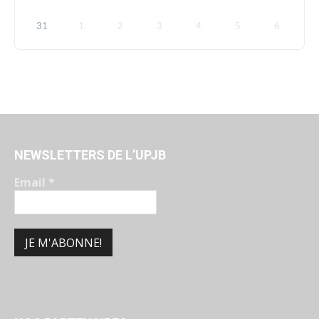
31
1
2
3
4
5
6
NEWSLETTERS DE L’UPJB
Email
*