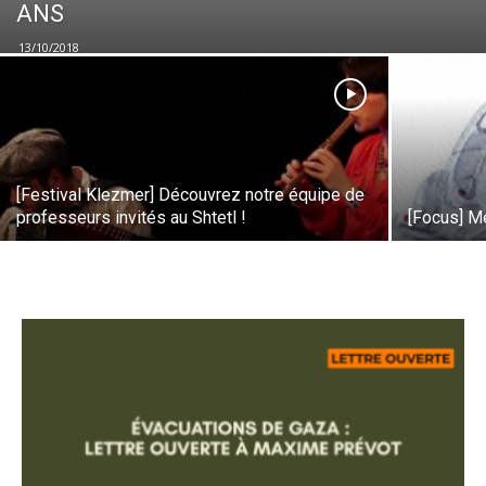
ANS
13/10/2018
[Festival Klezmer] Découvrez notre équipe de
professeurs invités au Shtetl !
[Focus] M