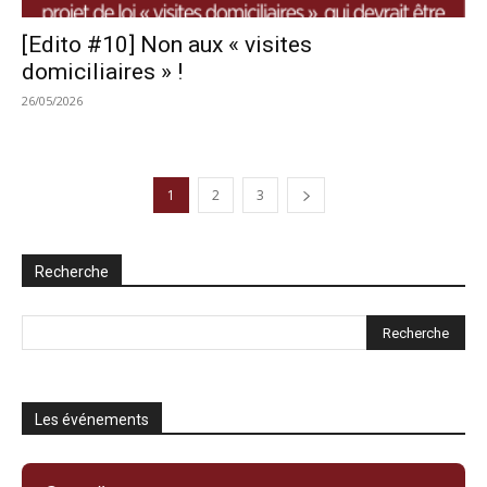
[Edito #10] Non aux « visites
domiciliaires » !
26/05/2026
1
2
3
Recherche
Les événements