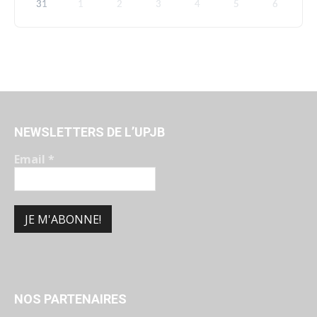
31
1
2
3
4
5
6
NEWSLETTERS DE L’UPJB
Email
*
NOS PARTENAIRES