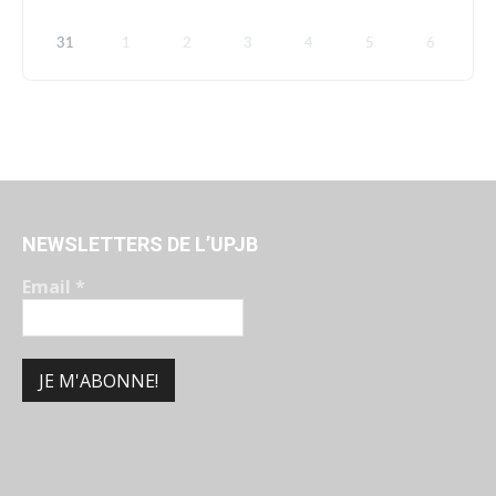
31
1
2
3
4
5
6
NEWSLETTERS DE L’UPJB
Email
*