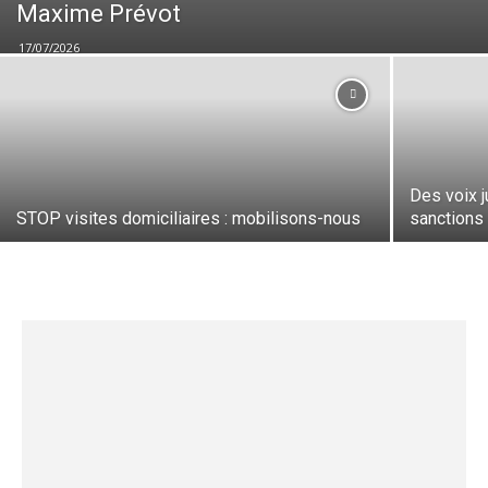
Maxime Prévot
17/07/2026
Des voix j
STOP visites domiciliaires : mobilisons-nous
sanctions 