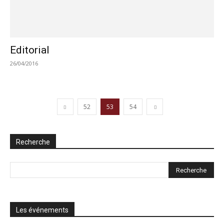
Editorial
26/04/2016
52
53
54
Recherche
Les événements