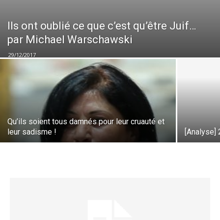
Ils ont oublié ce que c’est qu’être Juif…
par Michael Warschawski
29/12/2017
Qu’ils soient tous damnés pour leur cruauté et
leur sadisme !
[Analyse] 