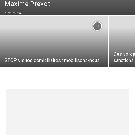
Maxime Prévot
17/07/2026
Des voix j
STOP visites domiciliaires : mobilisons-nous
sanctions 