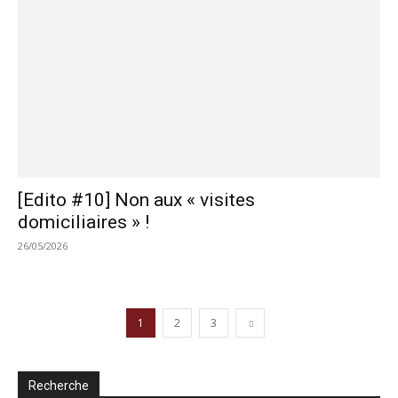
[Edito #10] Non aux « visites
domiciliaires » !
26/05/2026
1
2
3
Recherche