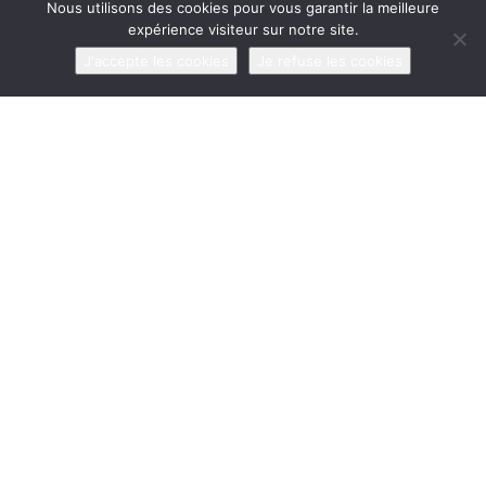
Nous utilisons des cookies pour vous garantir la meilleure
31
1
2
3
4
5
6
expérience visiteur sur notre site.
J'accepte les cookies
Je refuse les cookies
NEWSLETTERS DE L’UPJB
Email
*
NOS PARTENAIRES