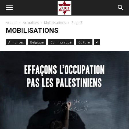
Accueil
Actualités
Mobilisations
Page 3
MOBILISATIONS
Annonces
Belgique
Communiqué
Culture