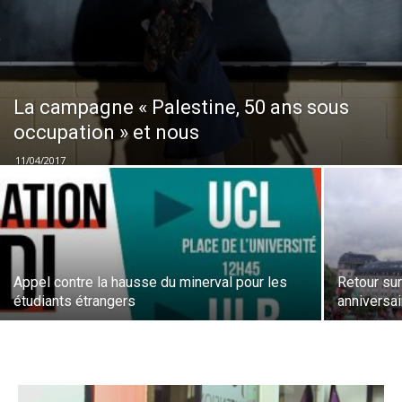
La campagne « Palestine, 50 ans sous
occupation » et nous
11/04/2017
Appel contre la hausse du minerval pour les
Retour su
étudiants étrangers
anniversai