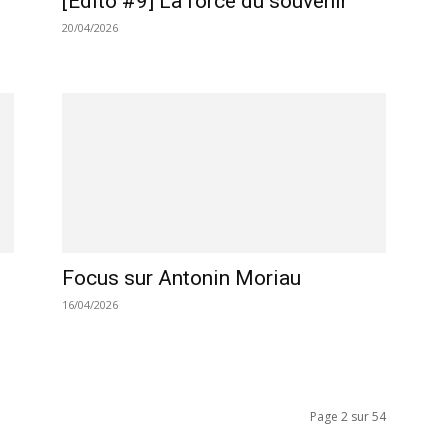
l
[Edito #9] La force du souvenir
20/04/2026
Focus sur Antonin Moriau
16/04/2026
Page 2 sur 54