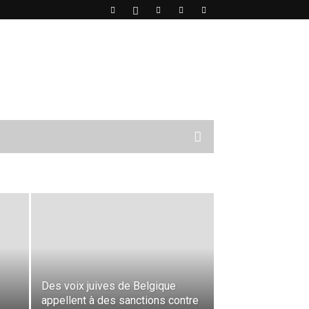
DERNIER
Des voix juives de Belgique
appellent à des sanctions contre