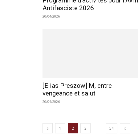
Programme d’activités pour l’Avri
Antifasciste 2026
20/04/2026
[Elias Preszow] M, entre
vengeance et salut
20/04/2026
...
1
2
3
54