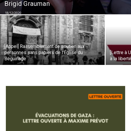
Brigid Grauman
18/12/2020
[Appel] Rassemblement de soutien aux
personnes sans papiers de l’Église du
[Lettre à 
Béguinage
à la liber