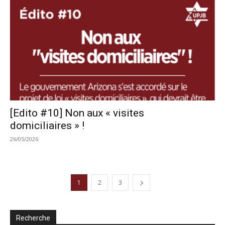
[Edito #10] Non aux « visites
domiciliaires » !
26/05/2026
1
2
3
Recherche