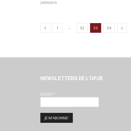
26/04/2016
...
1
52
53
54
NEWSLETTERS DE L’UPJB
Email
*