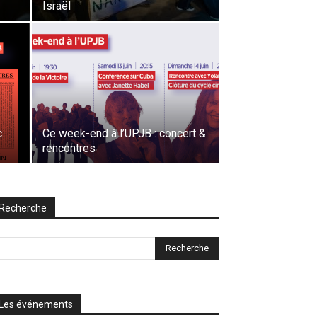
Israël
c
Ce week-end à l’UPJB : concert &
rencontres
Recherche
Les événements