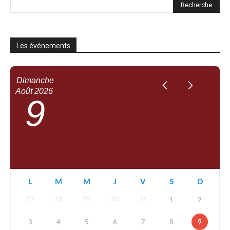
Les événements
Dimanche
Août
2026
9
L
M
M
J
V
S
D
27
28
29
30
31
1
2
3
4
5
6
7
8
9