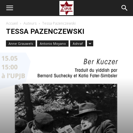
Accueil
Auteurs
Tessa Pazenczewski
TESSA PAZENCZEWSKI
Anne Grauwels
Antonio Moyano
Ashraf