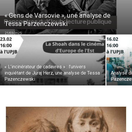
« Gens de Varsovie », une analyse de
Tessa Parzenczewski
21/03/2025
« L’incinérateur de cadavres » : l’univers
inquiétant de Juraj Herz, une analyse de Tessa
Analyse du
Pazenczewski
Pazencze