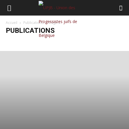
Accueil
Publications
Page 3
PUBLICATIONS
Actualités
Editos
élections
Expressions croisées
Featured vie de l'UPJB
Humeurs judéo-flamandes
Klezmer
N°374 Invisibles | 2018
Non classé
partenaires
Points Critiques
Points Critiques 2018
Publications
Qui sommes-nous
Tribune
Vie de l'UPJB-Jeunes
Yiddish