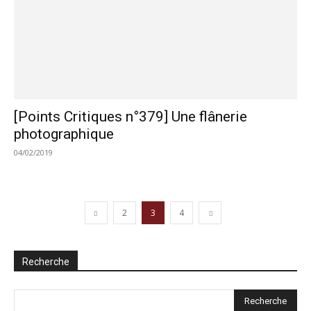
[Points Critiques n°379] Une flânerie
photographique
04/02/2019
2
3
4
Recherche