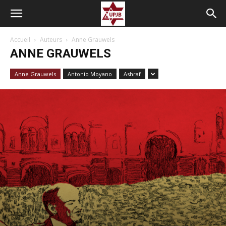
Accueil
Auteurs
Anne Grauwels
ANNE GRAUWELS
Anne Grauwels
Antonio Moyano
Ashraf